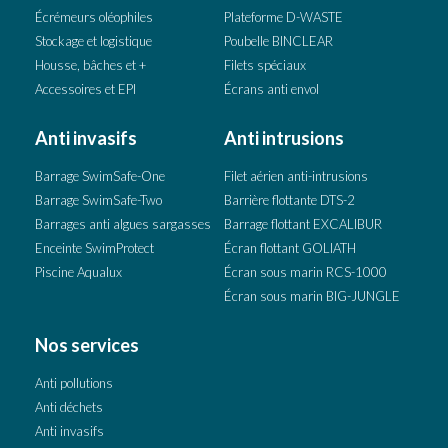
Écrémeurs oléophiles
Plateforme D-WASTE
Stockage et logistique
Poubelle BINCLEAR
Housse, bâches et +
Filets spéciaux
Accessoires et EPI
Écrans anti envol
Anti invasifs
Anti intrusions
Barrage SwimSafe-One
Filet aérien anti-intrusions
Barrage SwimSafe-Two
Barrière flottante DTS-2
Barrages anti algues sargasses
Barrage flottant EXCALIBUR
Enceinte SwimProtect
Écran flottant GOLIATH
Piscine Aqualux
Écran sous marin RCS-1000
Écran sous marin BIG-JUNGLE
Nos services
Anti pollutions
Anti déchets
Anti invasifs