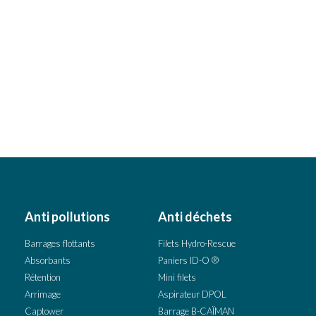
Anti pollutions
Anti déchets
Barrages flottants
Filets Hydro-Rescue
Absorbants
Paniers ID-O ®
Rétention
Mini filets
Arrimage
Aspirateur DPOL
Captower
Barrage B-CAÏMAN