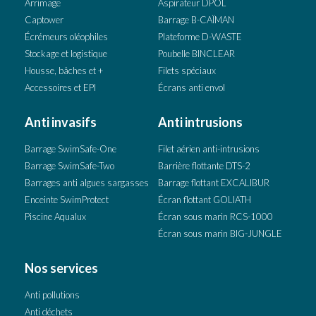
Arrimage
Aspirateur DPOL
Captower
Barrage B-CAÏMAN
Écrémeurs oléophiles
Plateforme D-WASTE
Stockage et logistique
Poubelle BINCLEAR
Housse, bâches et +
Filets spéciaux
Accessoires et EPI
Écrans anti envol
Anti invasifs
Anti intrusions
Barrage SwimSafe-One
Filet aérien anti-intrusions
Barrage SwimSafe-Two
Barrière flottante DTS-2
Barrages anti algues sargasses
Barrage flottant EXCALIBUR
Enceinte SwimProtect
Écran flottant GOLIATH
Piscine Aqualux
Écran sous marin RCS-1000
Écran sous marin BIG-JUNGLE
Nos services
Anti pollutions
Anti déchets