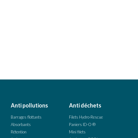
HAWK
Anti pollutions
Anti déchets
Barrages flottants
Filets Hydro-Rescue
Absorbants
Paniers ID-O ®
Rétention
Mini filets