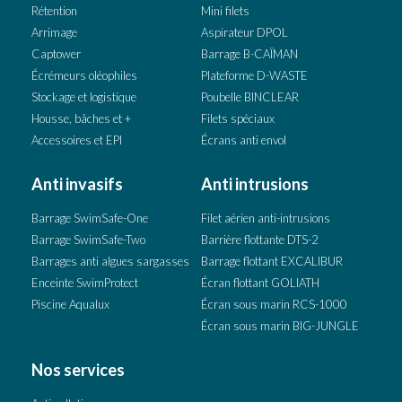
Rétention
Mini filets
Arrimage
Aspirateur DPOL
Captower
Barrage B-CAÏMAN
Écrémeurs oléophiles
Plateforme D-WASTE
Stockage et logistique
Poubelle BINCLEAR
Housse, bâches et +
Filets spéciaux
Accessoires et EPI
Écrans anti envol
Anti invasifs
Anti intrusions
Barrage SwimSafe-One
Filet aérien anti-intrusions
Barrage SwimSafe-Two
Barrière flottante DTS-2
Barrages anti algues sargasses
Barrage flottant EXCALIBUR
Enceinte SwimProtect
Écran flottant GOLIATH
Piscine Aqualux
Écran sous marin RCS-1000
Écran sous marin BIG-JUNGLE
Nos services