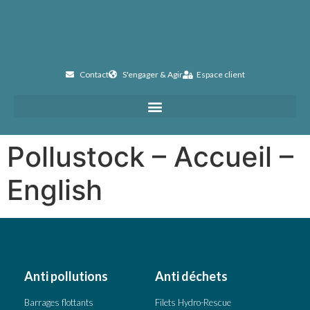
Contact
S'engager & Agir
Espace client
Pollustock – Accueil –
English
Anti pollutions
Anti déchets
Barrages flottants
Filets Hydro-Rescue