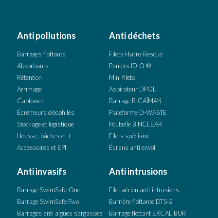
Anti pollutions
Anti déchets
Barrages flottants
Filets Hydro-Rescue
Absorbants
Paniers ID-O ®
Rétention
Mini filets
Arrimage
Aspirateur DPOL
Captower
Barrage B-CAÏMAN
Écrémeurs oléophiles
Plateforme D-WASTE
Stockage et logistique
Poubelle BINCLEAR
Housse, bâches et +
Filets spéciaux
Accessoires et EPI
Écrans anti envol
Anti invasifs
Anti intrusions
Barrage SwimSafe-One
Filet aérien anti-intrusions
Barrage SwimSafe-Two
Barrière flottante DTS-2
Barrages anti algues sargasses
Barrage flottant EXCALIBUR