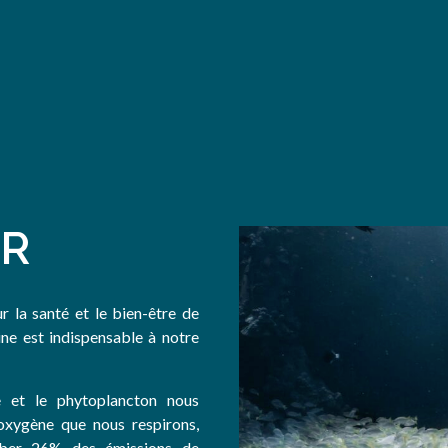
ER
r la santé et le bien-être de
ine est indispensable à notre
e et le phytoplancton nous
oxygène que nous respirons,
rber 26% des émissions de