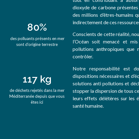
dioxyde de carbone présentes d
des millions d’êtres-humains 
indirectement de ces ressources
80
%
Conscients de cette réalité, no
des polluants présents en mer
l’Océan soit menacé et mi
sont d’origine terrestre
pollutions anthropiques qu
contrôler.
Notre responsabilité est d
dispositions nécessaires et d’é
127
 kg
solutions anti pollutions et dé
stopper la dispersion de tous ce
de déchets rejetés dans la mer
Méditerranée depuis que vous
leurs effets délétères sur les
êtes ici
santé humaine.