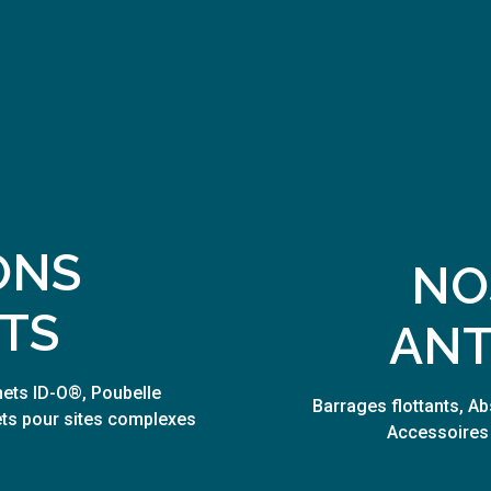
ONS
NO
TS
ANT
hets ID-O®, Poubelle
Barrages flottants, A
lets pour sites complexes
Accessoires e